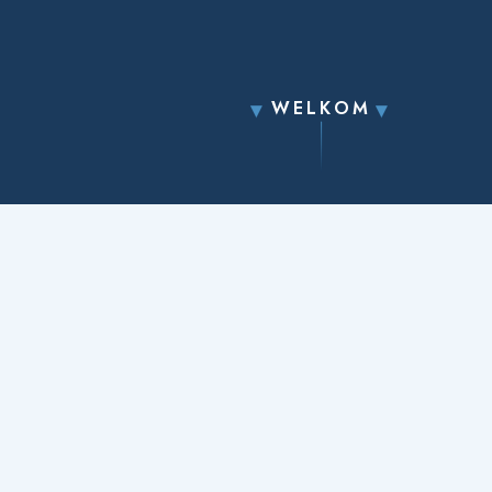
WELKOM
▼
▼
WELKOM
AGENDA
GESCHIEDENIS
SAMENWERKING
GRONDBIBLIOTHEEK
VOORBIJE ACTIVITEITEN
GEBRUIK VAN DE KERK
STEUNEN
CONTACT