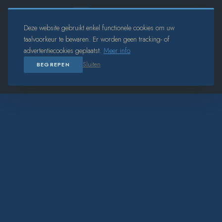
NL
FR
DE
EN
IT
ES
РУ
عر
Deze website gebruikt enkel functionele cookies om uw
taalvoorkeur te bewaren. Er worden geen tracking- of
advertentiecookies geplaatst.
Meer info
Sluiten
BEGREPEN